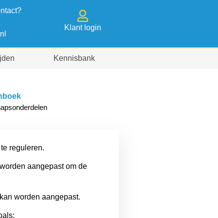
ontact?
Klant login
nl
jden
Kennisbank
enboek
chapsonderdelen
te reguleren.
an worden aangepast om de
g kan worden aangepast.
oals: