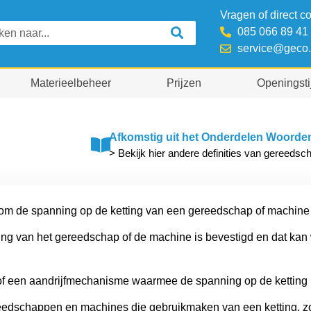
Vragen of direct c
085 066 89 41
service@geco.
Materieelbeheer
Prijzen
Openingsti
Afkomstig uit het Onderdelen Woord
> Bekijk hier andere definities van gereeds
 om de spanning op de ketting van een gereedschap of machine 
ging van het gereedschap of de machine is bevestigd en dat k
f of een aandrijfmechanisme waarmee de spanning op de kettin
eedschappen en machines die gebruikmaken van een ketting, z